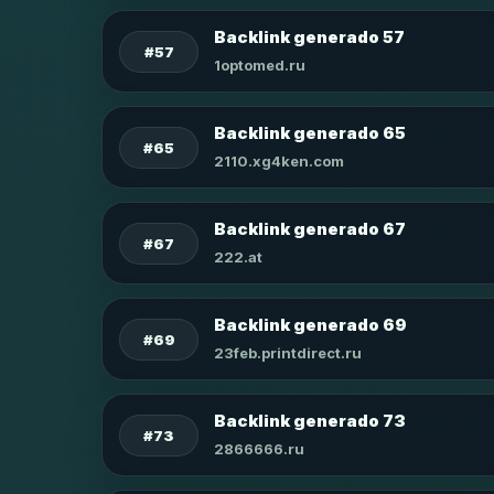
Backlink generado 57
#57
1optomed.ru
Backlink generado 65
#65
2110.xg4ken.com
Backlink generado 67
#67
222.at
Backlink generado 69
#69
23feb.printdirect.ru
Backlink generado 73
#73
2866666.ru