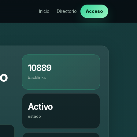
Inicio
Directorio
Acceso
10889
io
backlinks
Activo
estado