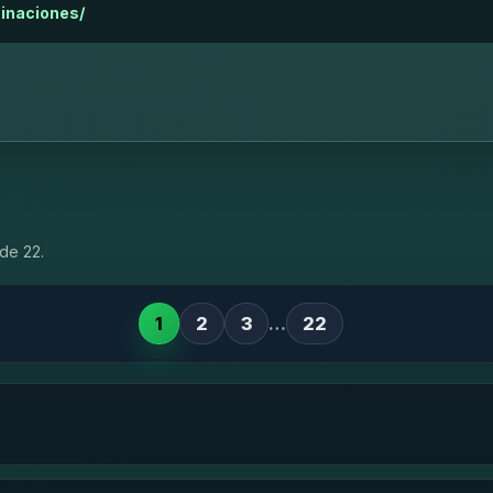
minaciones/
de 22.
1
2
3
…
22