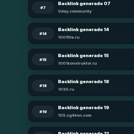
Backlink generado 07
#7
0day.community
Backlink generado 14
#14
1001file.ru
Backlink generado 15
#15
1001konstruktor.ru
Backlink generado 18
#18
1030.ru
Backlink generado 19
#19
105.xg4ken.com
Backlink generado 21