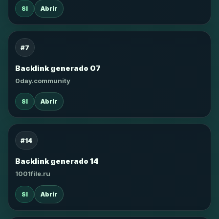
SI
Abrir
#7
Backlink generado 07
0day.community
SI
Abrir
#14
Backlink generado 14
1001file.ru
SI
Abrir