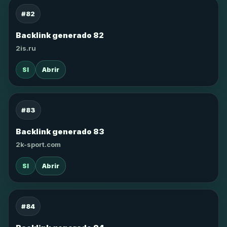
#82
Backlink generado 82
2is.ru
SI
Abrir
#83
Backlink generado 83
2k-sport.com
SI
Abrir
#84