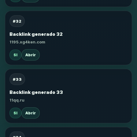
#32
Backlink generado 32
1195.xg4ken.com
SI
Abrir
#33
Backlink generado 33
11qq.ru
SI
Abrir