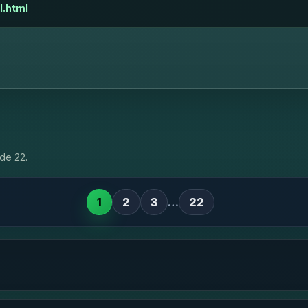
l.html
de 22.
1
2
3
…
22