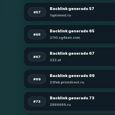
Backlink generado 57
#57
1optomed.ru
Backlink generado 65
#65
2110.xg4ken.com
Backlink generado 67
#67
222.at
Backlink generado 69
#69
23feb.printdirect.ru
Backlink generado 73
#73
2866666.ru