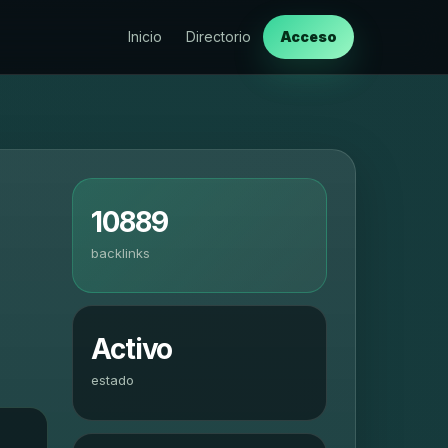
Inicio
Directorio
Acceso
10889
backlinks
Activo
estado