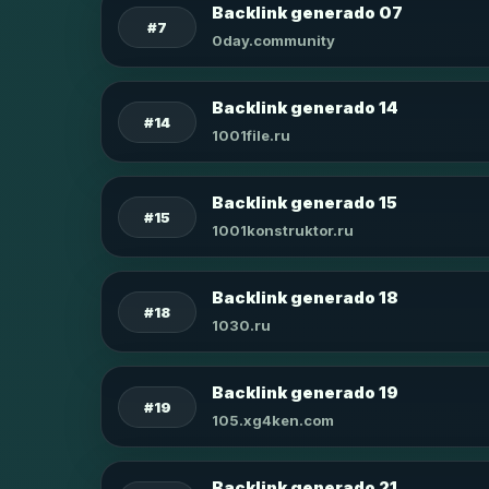
Backlink generado 07
#7
0day.community
Backlink generado 14
#14
1001file.ru
Backlink generado 15
#15
1001konstruktor.ru
Backlink generado 18
#18
1030.ru
Backlink generado 19
#19
105.xg4ken.com
Backlink generado 21