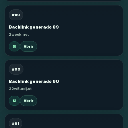
#89
Backlink generado 89
2week.net
SI
Abrir
#90
Backlink generado 90
32w5.adj.st
SI
Abrir
#91