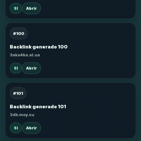
SI
Abrir
#100
Backlink generado 100
3aka4ka.at.ua
SI
Abrir
#101
Backlink generado 101
3db.moy.su
SI
Abrir