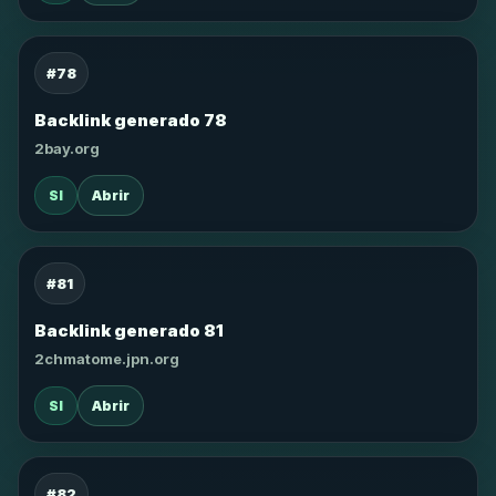
#78
Backlink generado 78
2bay.org
SI
Abrir
#81
Backlink generado 81
2chmatome.jpn.org
SI
Abrir
#82