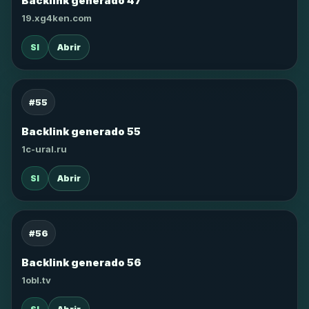
Backlink generado 47
19.xg4ken.com
SI
Abrir
#55
Backlink generado 55
1c-ural.ru
SI
Abrir
#56
Backlink generado 56
1obl.tv