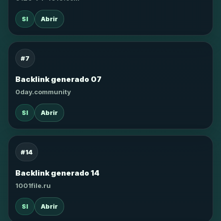
SI
Abrir
#7
Backlink generado 07
0day.community
SI
Abrir
#14
Backlink generado 14
1001file.ru
SI
Abrir