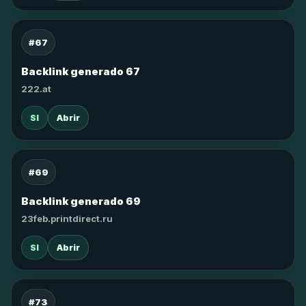
#67
Backlink generado 67
222.at
SI
Abrir
#69
Backlink generado 69
23feb.printdirect.ru
SI
Abrir
#73