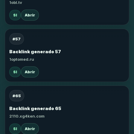
1obl.tv
SI
Abrir
#57
Backlink generado 57
1optomed.ru
SI
Abrir
#65
Backlink generado 65
2110.xg4ken.com
SI
Abrir