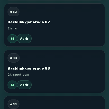
#82
Backlink generado 82
2is.ru
SI
Abrir
#83
Backlink generado 83
2k-sport.com
SI
Abrir
#84