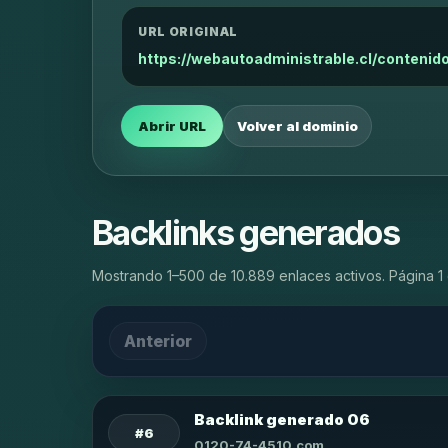
URL ORIGINAL
https://webautoadministrable.cl/contenid
Abrir URL
Volver al dominio
Backlinks generados
Mostrando 1–500 de 10.889 enlaces activos. Página 1 
Anterior
Backlink generado 06
#6
0120-74-4510.com