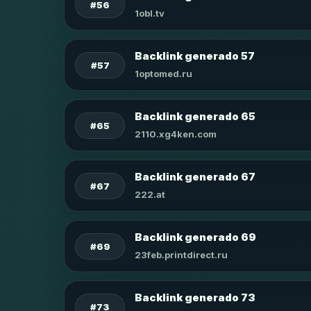
#56
1obl.tv
Backlink generado 57
#57
1optomed.ru
Backlink generado 65
#65
2110.xg4ken.com
Backlink generado 67
#67
222.at
Backlink generado 69
#69
23feb.printdirect.ru
Backlink generado 73
#73