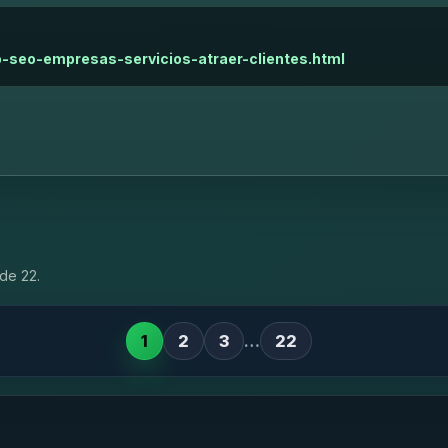
o-seo-empresas-servicios-atraer-clientes.html
de 22.
1
2
3
…
22