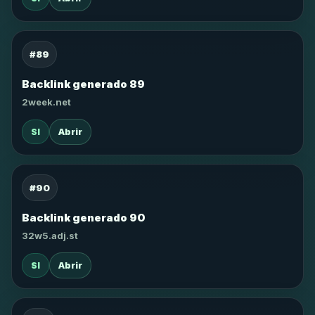
#89
Backlink generado 89
2week.net
SI
Abrir
#90
Backlink generado 90
32w5.adj.st
SI
Abrir