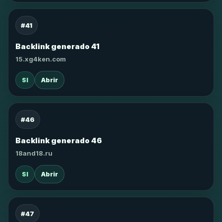
#41
Backlink generado 41
15.xg4ken.com
SI
Abrir
#46
Backlink generado 46
18and18.ru
SI
Abrir
#47