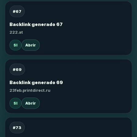
#67
Backlink generado 67
222.at
SI
Abrir
#69
Backlink generado 69
23feb.printdirect.ru
SI
Abrir
#73