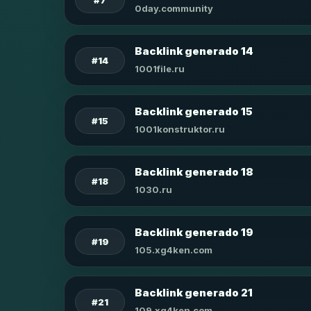
0day.community
Backlink generado 14
#14
1001file.ru
Backlink generado 15
#15
1001konstruktor.ru
Backlink generado 18
#18
1030.ru
Backlink generado 19
#19
105.xg4ken.com
Backlink generado 21
#21
109.xg4ken.com