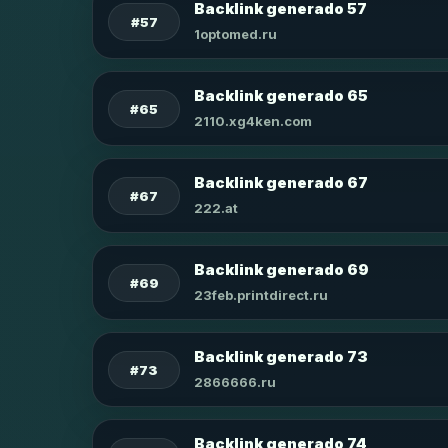
Backlink generado 57
#57
1optomed.ru
Backlink generado 65
#65
2110.xg4ken.com
Backlink generado 67
#67
222.at
Backlink generado 69
#69
23feb.printdirect.ru
Backlink generado 73
#73
2866666.ru
Backlink generado 74