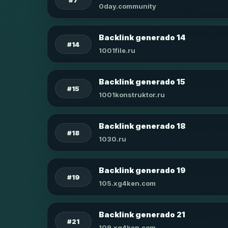
0day.community
Backlink generado 14
#14
1001file.ru
Backlink generado 15
#15
1001konstruktor.ru
Backlink generado 18
#18
1030.ru
Backlink generado 19
#19
105.xg4ken.com
Backlink generado 21
#21
109.xg4ken.com