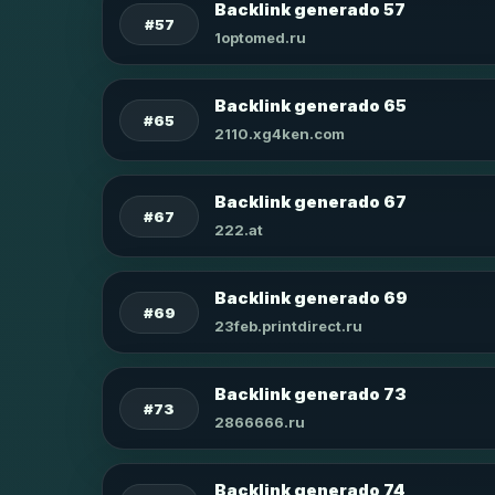
Backlink generado 57
#57
1optomed.ru
Backlink generado 65
#65
2110.xg4ken.com
Backlink generado 67
#67
222.at
Backlink generado 69
#69
23feb.printdirect.ru
Backlink generado 73
#73
2866666.ru
Backlink generado 74