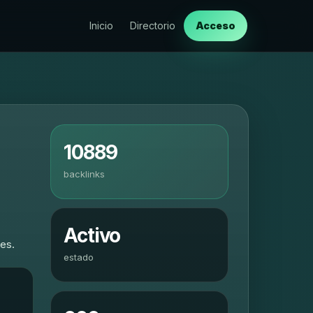
Inicio
Directorio
Acceso
10889
backlinks
Activo
les.
estado