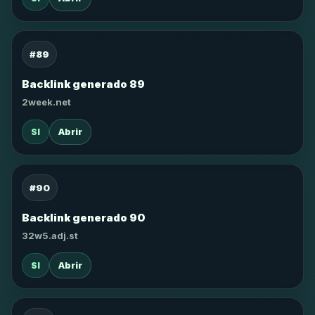
#89
Backlink generado 89
2week.net
SI
Abrir
#90
Backlink generado 90
32w5.adj.st
SI
Abrir