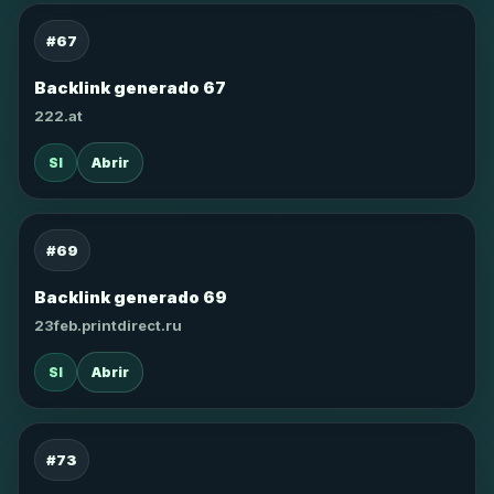
#67
Backlink generado 67
222.at
SI
Abrir
#69
Backlink generado 69
23feb.printdirect.ru
SI
Abrir
#73