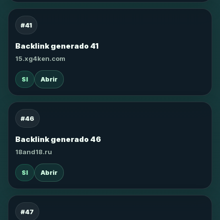
#41
Backlink generado 41
15.xg4ken.com
SI
Abrir
#46
Backlink generado 46
18and18.ru
SI
Abrir
#47