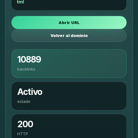
tml
Abrir URL
Volver al dominio
10889
backlinks
Activo
estado
200
HTTP