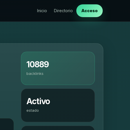
Inicio
Directorio
Acceso
10889
backlinks
Activo
estado