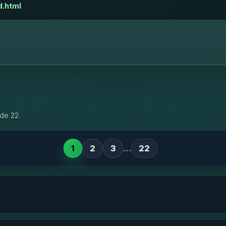
d.html
de 22.
1
2
3
…
22