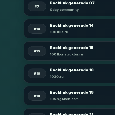
Backlink generado 07
#7
0day.community
Backlink generado 14
#14
1001file.ru
Backlink generado 15
#15
1001konstruktor.ru
Backlink generado 18
#18
1030.ru
Backlink generado 19
#19
105.xg4ken.com
Backlink generado 21