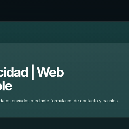
acidad | Web
le
datos enviados mediante formularios de contacto y canales