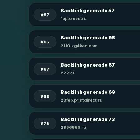
Backlink generado 57
#57
1optomed.ru
Backlink generado 65
#65
2110.xg4ken.com
Backlink generado 67
#67
222.at
Backlink generado 69
#69
23feb.printdirect.ru
Backlink generado 73
#73
2866666.ru