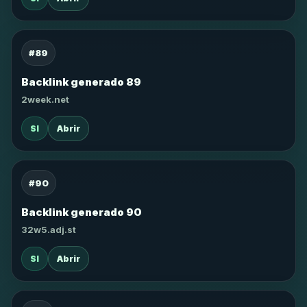
#89
Backlink generado 89
2week.net
SI
Abrir
#90
Backlink generado 90
32w5.adj.st
SI
Abrir