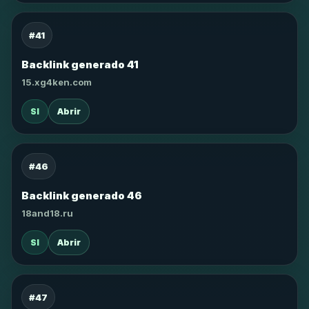
#41
Backlink generado 41
15.xg4ken.com
SI
Abrir
#46
Backlink generado 46
18and18.ru
SI
Abrir
#47