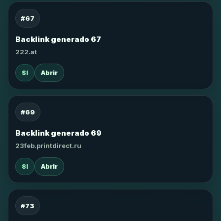
#67
Backlink generado 67
222.at
SI
Abrir
#69
Backlink generado 69
23feb.printdirect.ru
SI
Abrir
#73