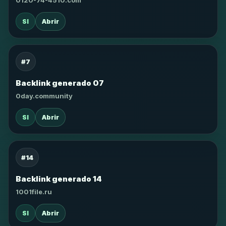
0120-74-4510.com
SI
Abrir
#7
Backlink generado 07
0day.community
SI
Abrir
#14
Backlink generado 14
1001file.ru
SI
Abrir