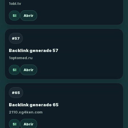
1obl.tv
SI
Abrir
#57
Backlink generado 57
1optomed.ru
SI
Abrir
#65
Backlink generado 65
2110.xg4ken.com
SI
Abrir