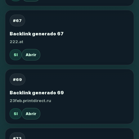
#67
Backlink generado 67
222.at
SI
Abrir
#69
Backlink generado 69
23feb.printdirect.ru
SI
Abrir
#73