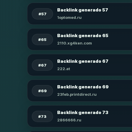
Backlink generado 57
#57
1optomed.ru
Backlink generado 65
#65
2110.xg4ken.com
Backlink generado 67
#67
222.at
Backlink generado 69
#69
23feb.printdirect.ru
Backlink generado 73
#73
2866666.ru