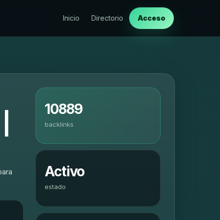
Inicio
Directorio
Acceso
10889
|
backlinks
Activo
para
estado