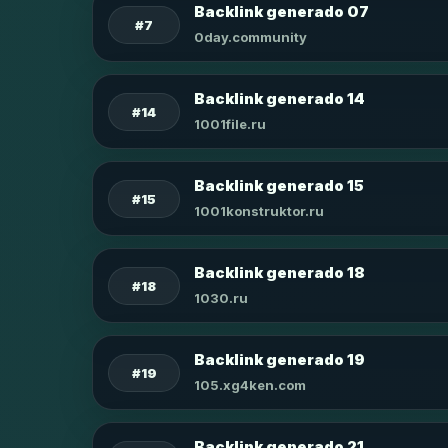
Backlink generado 07
#7
0day.community
Backlink generado 14
#14
1001file.ru
Backlink generado 15
#15
1001konstruktor.ru
Backlink generado 18
#18
1030.ru
Backlink generado 19
#19
105.xg4ken.com
Backlink generado 21