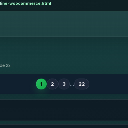
online-woocommerce.html
de 22.
1
2
3
…
22