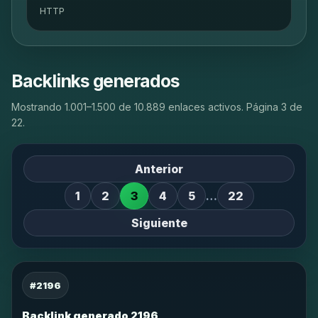
HTTP
Backlinks generados
Mostrando 1.001–1.500 de 10.889 enlaces activos. Página 3 de
22.
Anterior
1
2
3
4
5
…
22
Siguiente
#2196
Backlink generado 2196