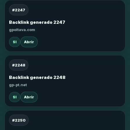
#2247
Backlink generado 2247
gpoltava.com
SI
Abrir
#2248
Backlink generado 2248
gp-pt.net
SI
Abrir
#2250