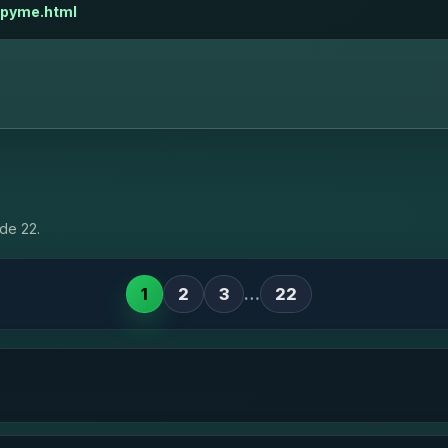
-pyme.html
de 22.
1
2
3
…
22