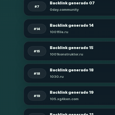
Backlink generado 07
#7
0day.community
Backlink generado 14
#14
1001file.ru
Backlink generado 15
#15
1001konstruktor.ru
Backlink generado 18
#18
1030.ru
Backlink generado 19
#19
105.xg4ken.com
Backlink generado 21