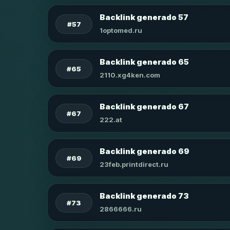
Backlink generado 57
#57
1optomed.ru
Backlink generado 65
#65
2110.xg4ken.com
Backlink generado 67
#67
222.at
Backlink generado 69
#69
23feb.printdirect.ru
Backlink generado 73
#73
2866666.ru