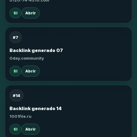
0120-74-4510.com
SI
Abrir
#7
Backlink generado 07
0day.community
SI
Abrir
#14
Backlink generado 14
1001file.ru
SI
Abrir