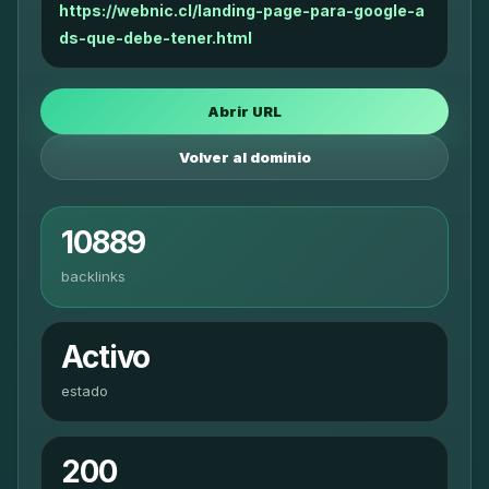
https://webnic.cl/landing-page-para-google-a
ds-que-debe-tener.html
Abrir URL
Volver al dominio
10889
backlinks
Activo
estado
200