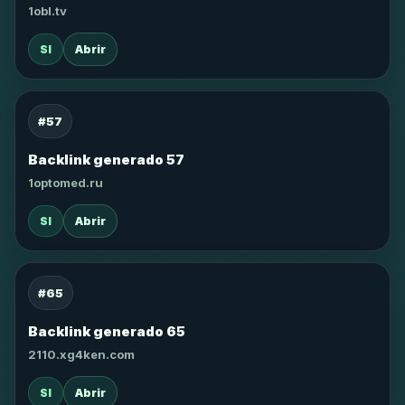
1obl.tv
SI
Abrir
#57
Backlink generado 57
1optomed.ru
SI
Abrir
#65
Backlink generado 65
2110.xg4ken.com
SI
Abrir