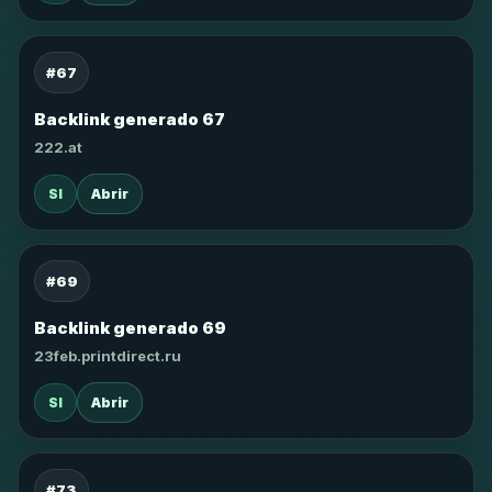
#67
Backlink generado 67
222.at
SI
Abrir
#69
Backlink generado 69
23feb.printdirect.ru
SI
Abrir
#73