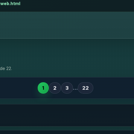
-web.html
de 22.
1
2
3
…
22