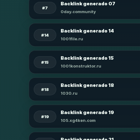
Backlink generado 07
#7
0day.community
Backlink generado 14
#14
1001file.ru
Backlink generado 15
#15
1001konstruktor.ru
Backlink generado 18
#18
1030.ru
Backlink generado 19
#19
105.xg4ken.com
Backlink generado 21