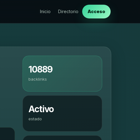
Inicio
Directorio
Acceso
10889
backlinks
Activo
estado