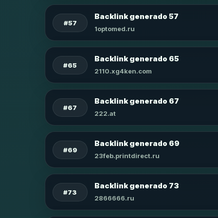
Backlink generado 57
#57
1optomed.ru
Backlink generado 65
#65
2110.xg4ken.com
Backlink generado 67
#67
222.at
Backlink generado 69
#69
23feb.printdirect.ru
Backlink generado 73
#73
2866666.ru