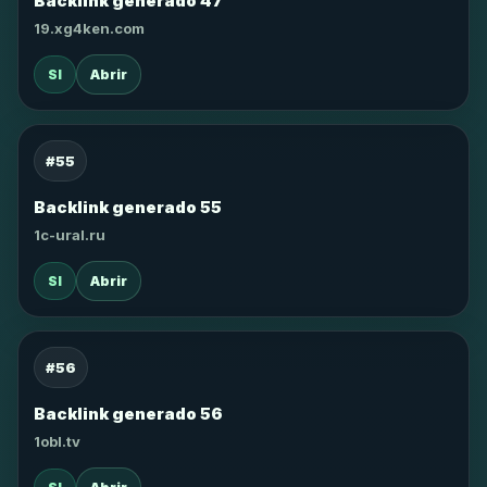
Backlink generado 47
19.xg4ken.com
SI
Abrir
#55
Backlink generado 55
1c-ural.ru
SI
Abrir
#56
Backlink generado 56
1obl.tv