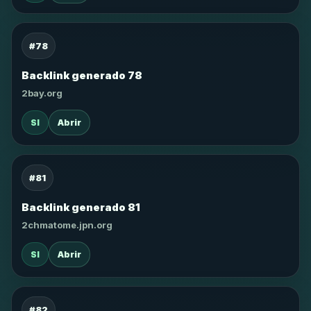
#78
Backlink generado 78
2bay.org
SI
Abrir
#81
Backlink generado 81
2chmatome.jpn.org
SI
Abrir
#82