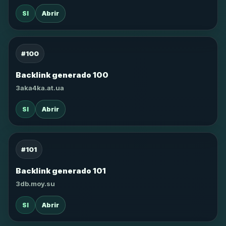
SI
Abrir
#100
Backlink generado 100
3aka4ka.at.ua
SI
Abrir
#101
Backlink generado 101
3db.moy.su
SI
Abrir