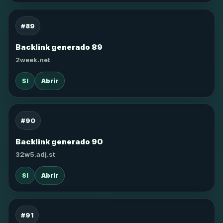
#89
Backlink generado 89
2week.net
SI
Abrir
#90
Backlink generado 90
32w5.adj.st
SI
Abrir
#91