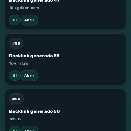
Backlink generado 47
19.xg4ken.com
SI
Abrir
#55
Backlink generado 55
1c-ural.ru
SI
Abrir
#56
Backlink generado 56
1obl.tv