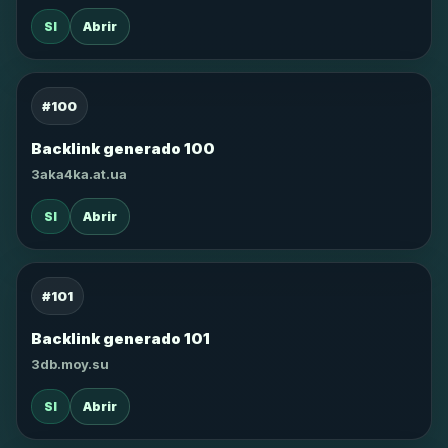
SI
Abrir
#100
Backlink generado 100
3aka4ka.at.ua
SI
Abrir
#101
Backlink generado 101
3db.moy.su
SI
Abrir