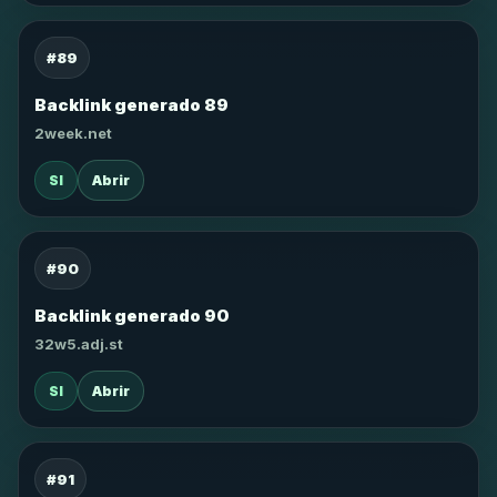
#89
Backlink generado 89
2week.net
SI
Abrir
#90
Backlink generado 90
32w5.adj.st
SI
Abrir
#91