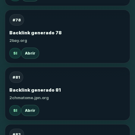
#78
Backlink generado 78
2bay.org
SI
Abrir
#81
Backlink generado 81
2chmatome.jpn.org
SI
Abrir
#82