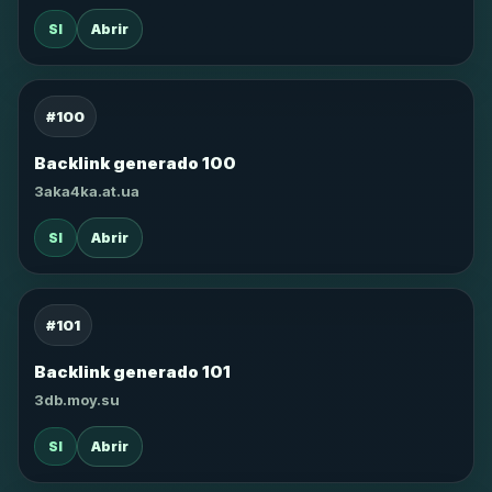
SI
Abrir
#100
Backlink generado 100
3aka4ka.at.ua
SI
Abrir
#101
Backlink generado 101
3db.moy.su
SI
Abrir