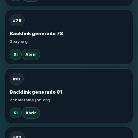
#78
Backlink generado 78
2bay.org
SI
Abrir
#81
Backlink generado 81
2chmatome.jpn.org
SI
Abrir
#82