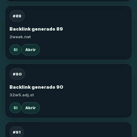
#89
Backlink generado 89
2week.net
SI
Abrir
#90
Backlink generado 90
32w5.adj.st
SI
Abrir
#91