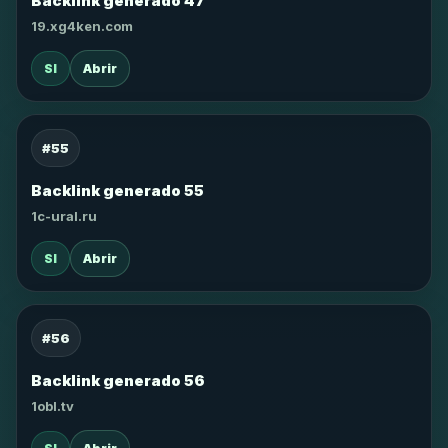
Backlink generado 47
19.xg4ken.com
SI
Abrir
#55
Backlink generado 55
1c-ural.ru
SI
Abrir
#56
Backlink generado 56
1obl.tv