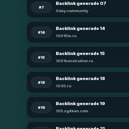
Backlink generado 07
#7
0day.community
Backlink generado 14
#14
1001file.ru
Backlink generado 15
#15
1001konstruktor.ru
Backlink generado 18
#18
1030.ru
Backlink generado 19
#19
105.xg4ken.com
Backlink generado 21