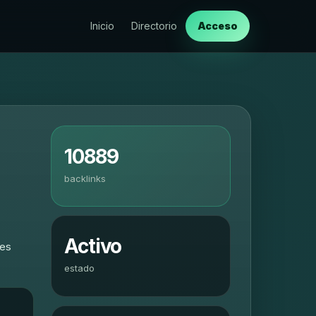
Inicio
Directorio
Acceso
10889
backlinks
Activo
nes
estado