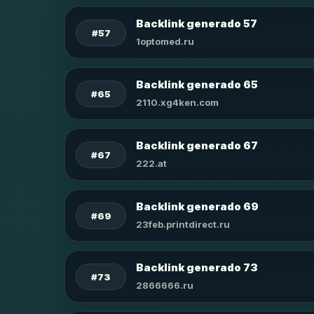
Backlink generado 57
#57
1optomed.ru
Backlink generado 65
#65
2110.xg4ken.com
Backlink generado 67
#67
222.at
Backlink generado 69
#69
23feb.printdirect.ru
Backlink generado 73
#73
2866666.ru