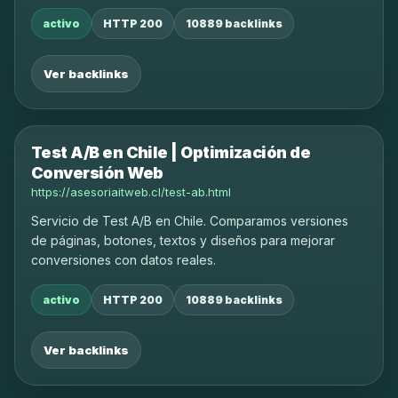
aumentar conversiones.
activo
HTTP 200
10889 backlinks
Ver backlinks
Test A/B en Chile | Optimización de
Conversión Web
https://asesoriaitweb.cl/test-ab.html
Servicio de Test A/B en Chile. Comparamos versiones
de páginas, botones, textos y diseños para mejorar
conversiones con datos reales.
activo
HTTP 200
10889 backlinks
Ver backlinks