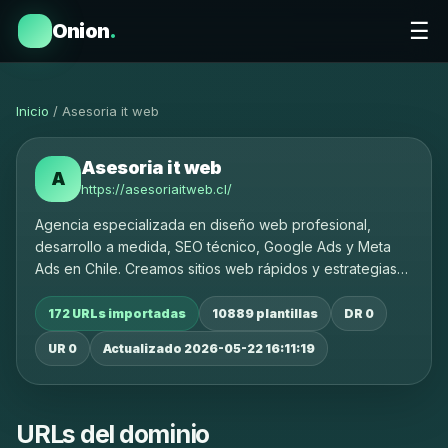
☰
Onion
.
Inicio
/ Asesoria it web
Asesoria it web
A
https://asesoriaitweb.cl/
Agencia especializada en diseño web profesional,
desarrollo a medida, SEO técnico, Google Ads y Meta
Ads en Chile. Creamos sitios web rápidos y estrategias
digitales que generan más clientes y ventas reales para
tu negocio.
172 URLs importadas
10889 plantillas
DR 0
UR 0
Actualizado 2026-05-22 16:11:19
URLs del dominio