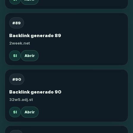
#89
Backlink generado 89
2week.net
SI
Abrir
#90
Backlink generado 90
32w5.adj.st
SI
Abrir