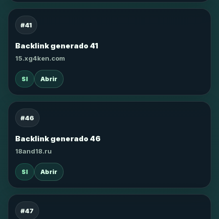
#41
Backlink generado 41
15.xg4ken.com
SI
Abrir
#46
Backlink generado 46
18and18.ru
SI
Abrir
#47