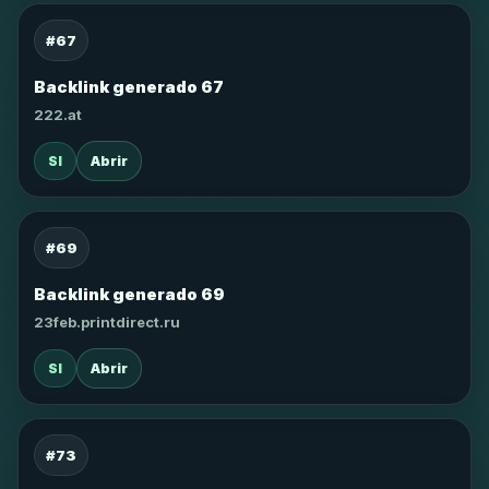
#67
Backlink generado 67
222.at
SI
Abrir
#69
Backlink generado 69
23feb.printdirect.ru
SI
Abrir
#73