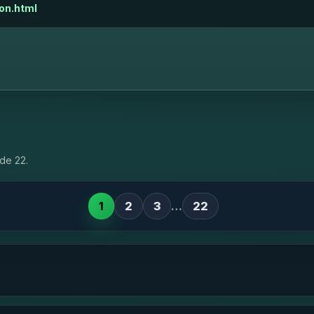
on.html
de 22.
1
2
3
…
22