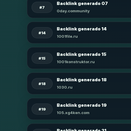
Backlink generado 07
#7
0day.community
Backlink generado 14
#14
1001file.ru
Backlink generado 15
#15
1001konstruktor.ru
Backlink generado 18
#18
1030.ru
Backlink generado 19
#19
105.xg4ken.com
Backlink generado 21