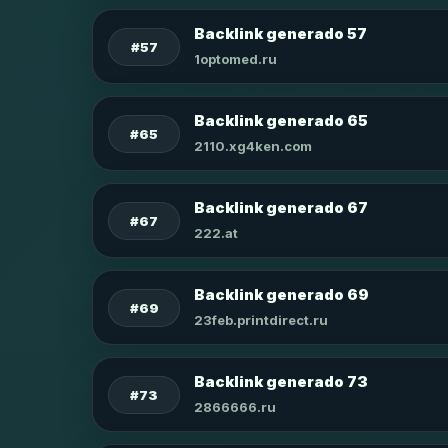
Backlink generado 57
#57
1optomed.ru
Backlink generado 65
#65
2110.xg4ken.com
Backlink generado 67
#67
222.at
Backlink generado 69
#69
23feb.printdirect.ru
Backlink generado 73
#73
2866666.ru