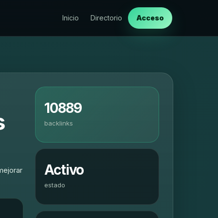
Inicio
Directorio
Acceso
10889
s
backlinks
Activo
mejorar
estado