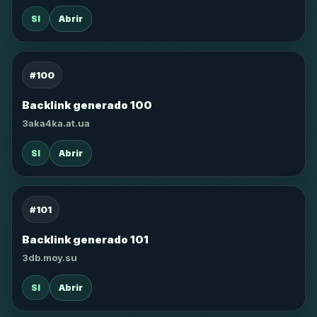
SI
Abrir
#100
Backlink generado 100
3aka4ka.at.ua
SI
Abrir
#101
Backlink generado 101
3db.moy.su
SI
Abrir