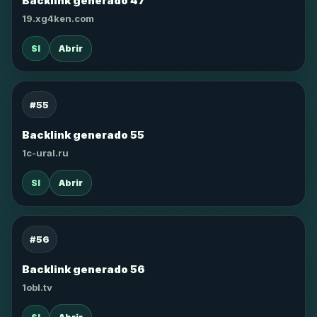
Backlink generado 47
19.xg4ken.com
SI
Abrir
#55
Backlink generado 55
1c-ural.ru
SI
Abrir
#56
Backlink generado 56
1obl.tv