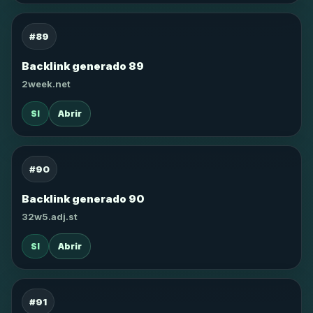
#89
Backlink generado 89
2week.net
SI
Abrir
#90
Backlink generado 90
32w5.adj.st
SI
Abrir
#91