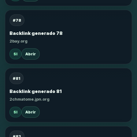
#78
Backlink generado 78
2bay.org
SI
Abrir
#81
Backlink generado 81
2chmatome.jpn.org
SI
Abrir
#82