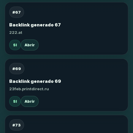
#67
Backlink generado 67
222.at
SI
Abrir
#69
Backlink generado 69
23feb.printdirect.ru
SI
Abrir
#73