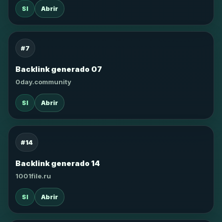
SI
Abrir
#7
Backlink generado 07
0day.community
SI
Abrir
#14
Backlink generado 14
1001file.ru
SI
Abrir