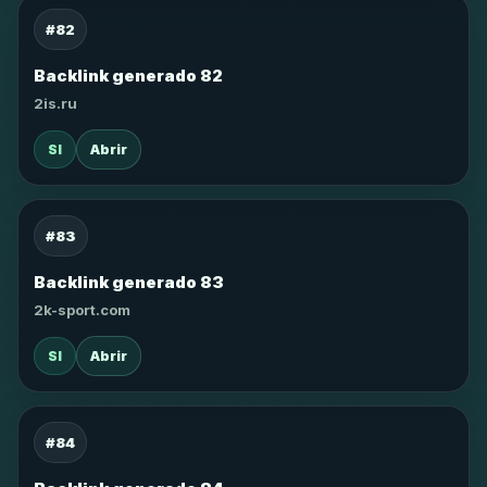
#82
Backlink generado 82
2is.ru
SI
Abrir
#83
Backlink generado 83
2k-sport.com
SI
Abrir
#84