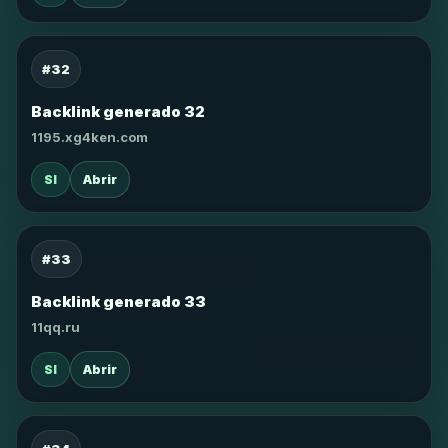
#32
Backlink generado 32
1195.xg4ken.com
SI
Abrir
#33
Backlink generado 33
11qq.ru
SI
Abrir