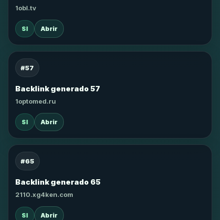
1obl.tv
SI
Abrir
#57
Backlink generado 57
1optomed.ru
SI
Abrir
#65
Backlink generado 65
2110.xg4ken.com
SI
Abrir