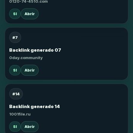
0120-74-4510.com
SI
Abrir
#7
Backlink generado 07
0day.community
SI
Abrir
#14
Backlink generado 14
1001file.ru
SI
Abrir