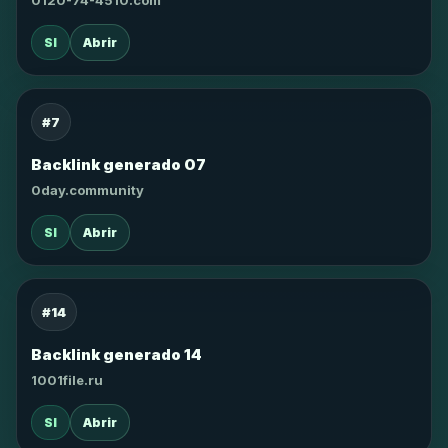
0120-74-4510.com
SI
Abrir
#7
Backlink generado 07
0day.community
SI
Abrir
#14
Backlink generado 14
1001file.ru
SI
Abrir