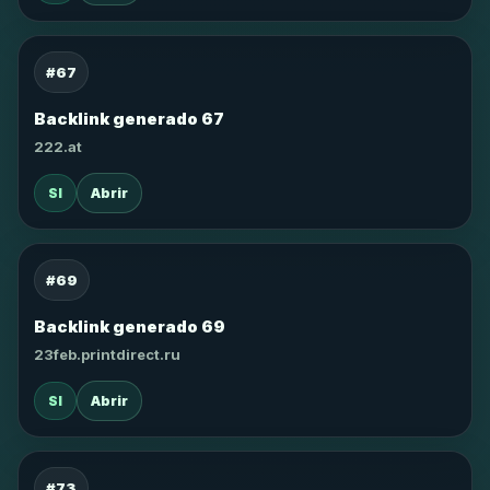
#67
Backlink generado 67
222.at
SI
Abrir
#69
Backlink generado 69
23feb.printdirect.ru
SI
Abrir
#73