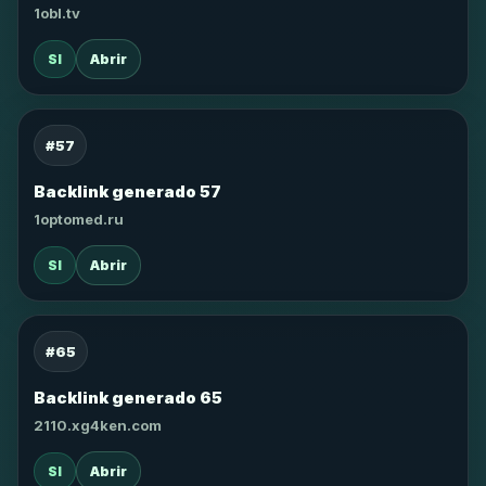
1obl.tv
SI
Abrir
#57
Backlink generado 57
1optomed.ru
SI
Abrir
#65
Backlink generado 65
2110.xg4ken.com
SI
Abrir