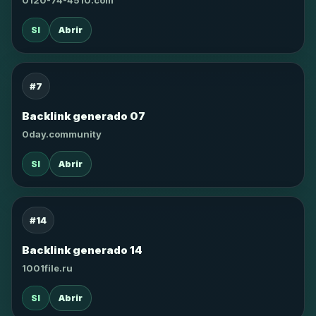
0120-74-4510.com
SI
Abrir
#7
Backlink generado 07
0day.community
SI
Abrir
#14
Backlink generado 14
1001file.ru
SI
Abrir