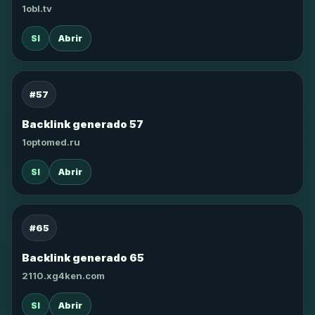
1obl.tv
SI
Abrir
#57
Backlink generado 57
1optomed.ru
SI
Abrir
#65
Backlink generado 65
2110.xg4ken.com
SI
Abrir