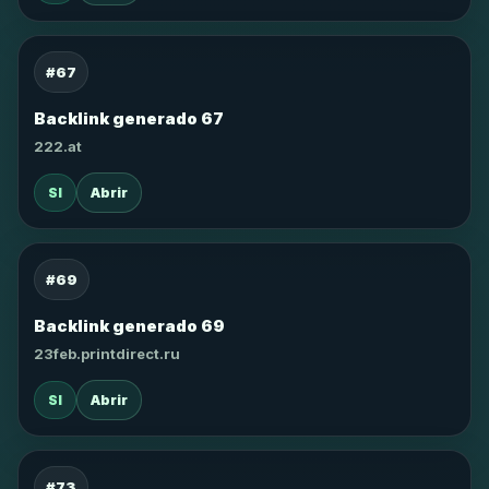
#67
Backlink generado 67
222.at
SI
Abrir
#69
Backlink generado 69
23feb.printdirect.ru
SI
Abrir
#73