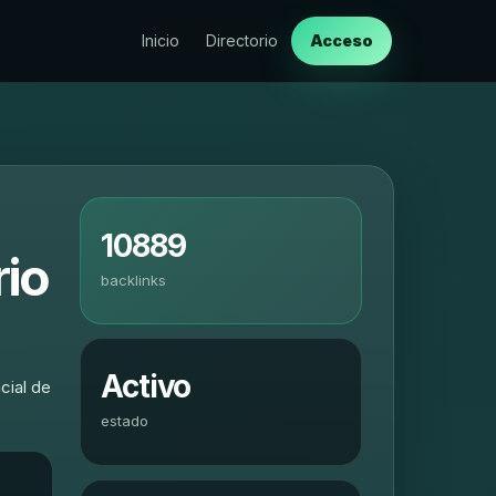
Inicio
Directorio
Acceso
10889
rio
backlinks
Activo
cial de
estado