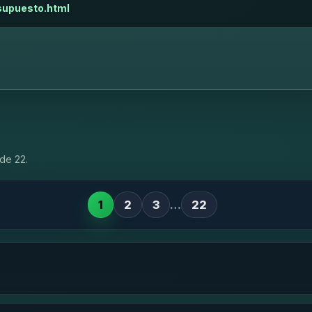
esupuesto.html
de 22.
1
2
3
…
22