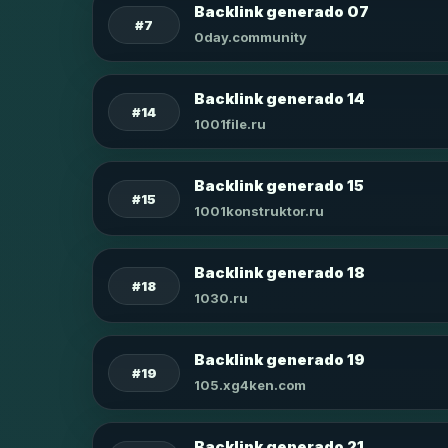
Backlink generado 07
#7
0day.community
Backlink generado 14
#14
1001file.ru
Backlink generado 15
#15
1001konstruktor.ru
Backlink generado 18
#18
1030.ru
Backlink generado 19
#19
105.xg4ken.com
Backlink generado 21