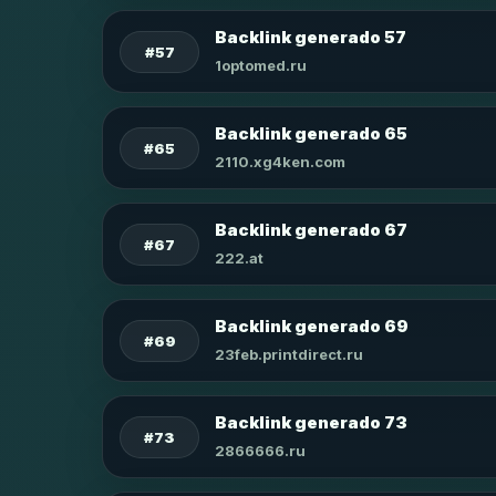
Backlink generado 57
#57
1optomed.ru
Backlink generado 65
#65
2110.xg4ken.com
Backlink generado 67
#67
222.at
Backlink generado 69
#69
23feb.printdirect.ru
Backlink generado 73
#73
2866666.ru