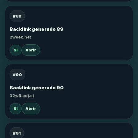
#89
Backlink generado 89
2week.net
SI
Abrir
#90
Backlink generado 90
32w5.adj.st
SI
Abrir
#91