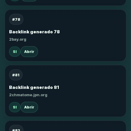
#78
Backlink generado 78
2bay.org
SI
Abrir
#81
Backlink generado 81
2chmatome.jpn.org
SI
Abrir
#82