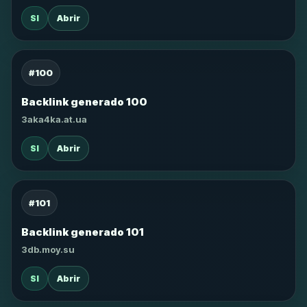
SI
Abrir
#100
Backlink generado 100
3aka4ka.at.ua
SI
Abrir
#101
Backlink generado 101
3db.moy.su
SI
Abrir