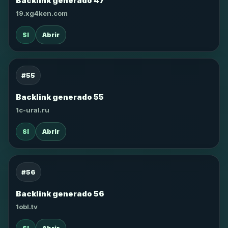
Backlink generado 47
19.xg4ken.com
SI
Abrir
#55
Backlink generado 55
1c-ural.ru
SI
Abrir
#56
Backlink generado 56
1obl.tv