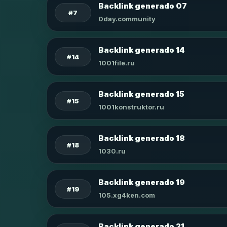
Backlink generado 07
#7
0day.community
Backlink generado 14
#14
1001file.ru
Backlink generado 15
#15
1001konstruktor.ru
Backlink generado 18
#18
1030.ru
Backlink generado 19
#19
105.xg4ken.com
Backlink generado 21