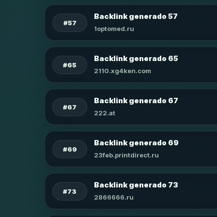
Backlink generado 57
#57
1optomed.ru
Backlink generado 65
#65
2110.xg4ken.com
Backlink generado 67
#67
222.at
Backlink generado 69
#69
23feb.printdirect.ru
Backlink generado 73
#73
2866666.ru