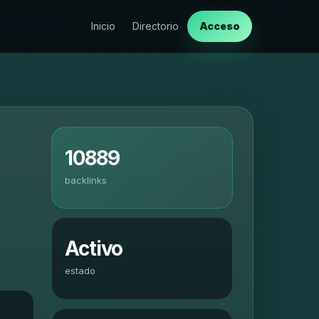
Inicio
Directorio
Acceso
10889
backlinks
Activo
estado