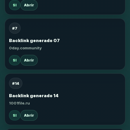
SI
Abrir
#7
Backlink generado 07
0day.community
SI
Abrir
#14
Backlink generado 14
1001file.ru
SI
Abrir