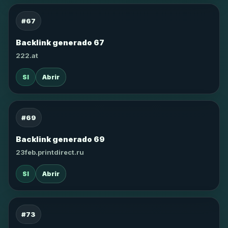
#67
Backlink generado 67
222.at
SI
Abrir
#69
Backlink generado 69
23feb.printdirect.ru
SI
Abrir
#73