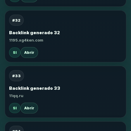
#32
Backlink generado 32
1195.xg4ken.com
SI
Abrir
#33
Backlink generado 33
11qq.ru
SI
Abrir