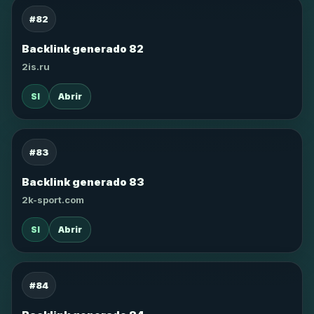
#82
Backlink generado 82
2is.ru
SI
Abrir
#83
Backlink generado 83
2k-sport.com
SI
Abrir
#84