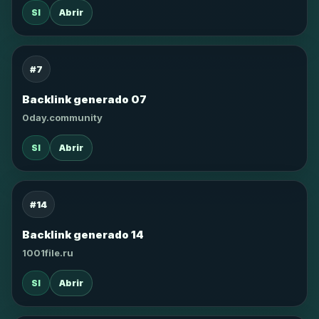
SI
Abrir
#7
Backlink generado 07
0day.community
SI
Abrir
#14
Backlink generado 14
1001file.ru
SI
Abrir