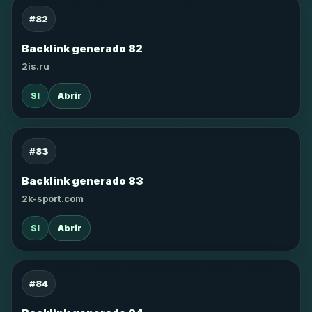
#82
Backlink generado 82
2is.ru
SI
Abrir
#83
Backlink generado 83
2k-sport.com
SI
Abrir
#84