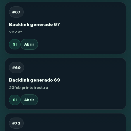
#67
Backlink generado 67
222.at
SI
Abrir
#69
Backlink generado 69
23feb.printdirect.ru
SI
Abrir
#73