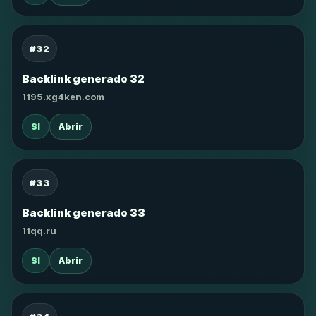
#32
Backlink generado 32
1195.xg4ken.com
SI
Abrir
#33
Backlink generado 33
11qq.ru
SI
Abrir