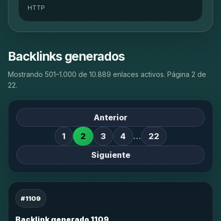
HTTP
Backlinks generados
Mostrando 501–1.000 de 10.889 enlaces activos. Página 2 de
22.
Anterior
1
2
3
4
…
22
Siguiente
#1109
Backlink generado 1109