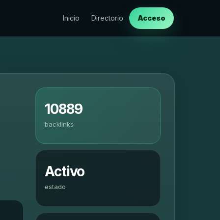
Inicio
Directorio
Acceso
10889
backlinks
Activo
estado