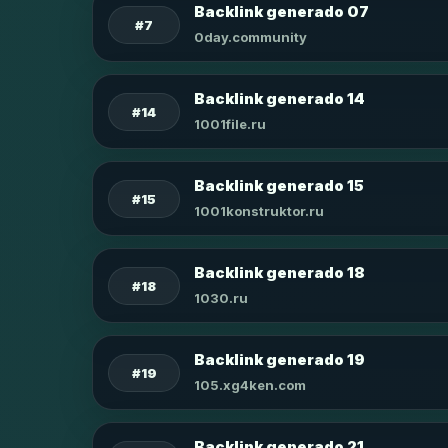
Backlink generado 07
#7
0day.community
Backlink generado 14
#14
1001file.ru
Backlink generado 15
#15
1001konstruktor.ru
Backlink generado 18
#18
1030.ru
Backlink generado 19
#19
105.xg4ken.com
Backlink generado 21