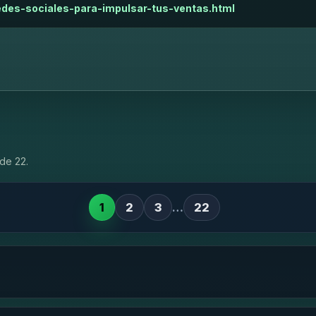
edes-sociales-para-impulsar-tus-ventas.html
de 22.
1
2
3
…
22