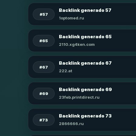
Backlink generado 57
#57
1optomed.ru
Backlink generado 65
#65
2110.xg4ken.com
Backlink generado 67
#67
222.at
Backlink generado 69
#69
23feb.printdirect.ru
Backlink generado 73
#73
2866666.ru