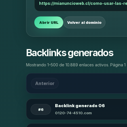
https://mianuncioweb.cl/como-usar-las-r
Abrir URL
Volver al dominio
Backlinks generados
Mostrando 1–500 de 10.889 enlaces activos. Página 1 
Anterior
Backlink generado 06
#6
0120-74-4510.com