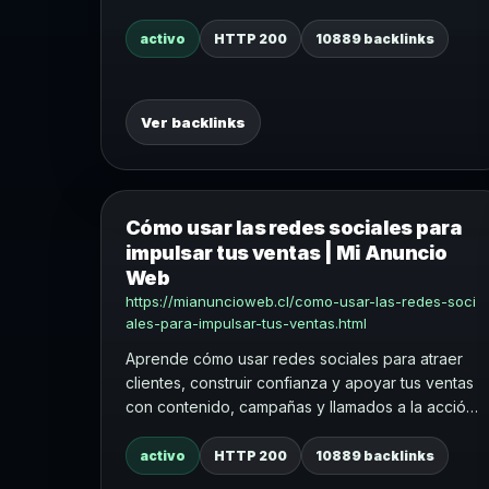
activo
HTTP 200
10889 backlinks
Ver backlinks
Cómo usar las redes sociales para
impulsar tus ventas | Mi Anuncio
Web
https://mianuncioweb.cl/como-usar-las-redes-soci
ales-para-impulsar-tus-ventas.html
Aprende cómo usar redes sociales para atraer
clientes, construir confianza y apoyar tus ventas
con contenido, campañas y llamados a la acción
claros.
activo
HTTP 200
10889 backlinks