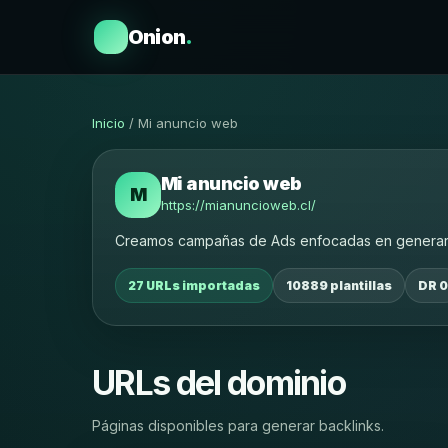
Onion
.
Inicio
/ Mi anuncio web
Mi anuncio web
M
https://mianuncioweb.cl/
Creamos campañas de Ads enfocadas en generar cli
27 URLs importadas
10889 plantillas
DR 0
URLs del dominio
Páginas disponibles para generar backlinks.