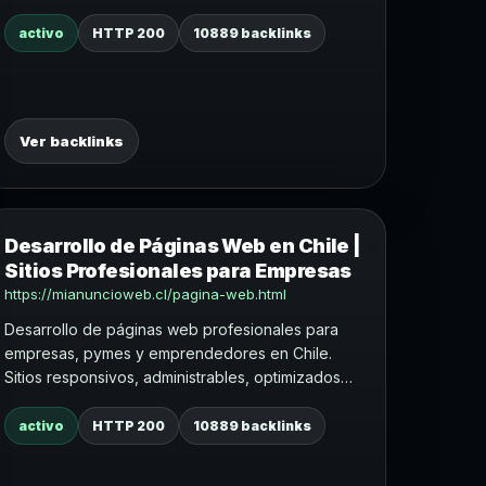
palabras clave, landing pages y optimización
continua.
activo
HTTP 200
10889 backlinks
Ver backlinks
Desarrollo de Páginas Web en Chile |
Sitios Profesionales para Empresas
https://mianuncioweb.cl/pagina-web.html
Desarrollo de páginas web profesionales para
empresas, pymes y emprendedores en Chile.
Sitios responsivos, administrables, optimizados
para SEO y enfocados en generar contactos.
activo
HTTP 200
10889 backlinks