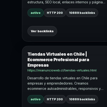
estructura, SEO local, enlaces internos y páginas
de servicio para aumentar tráfico orgánico.
activo
HTTP 200
10889 backlinks
Ver backlinks
Tiendas Virtuales en Chile |
Ecommerce Profesional para
Empresas
https://mianuncioweb.cl/tiendas-virtuales.html
Desarrollo de tiendas virtuales en Chile para
empresas y emprendedores. Creamos
ecommerce autoadministrables, responsivos y
preparados para vender online.
activo
HTTP 200
10889 backlinks