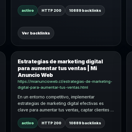
comerciales.
activo
HTTP 200
10889 backlinks
Ver backlinks
Estrategias de marketing digital
para aumentar tus ventas | Mi
Anuncio Web
https://mianuncioweb.cl/estrategias-de-marketing-
digital-para-aumentar-tus-ventas.html
En un entorno competitivo, implementar
estrategias de marketing digital efectivas es
clave para aumentar tus ventas, captar clientes y
fortalecer tu presencia online.
activo
HTTP 200
10889 backlinks