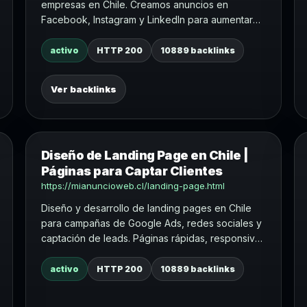
empresas en Chile. Creamos anuncios en
Facebook, Instagram y LinkedIn para aumentar
alcance, leads, visitas y ventas.
activo
HTTP 200
10889 backlinks
Ver backlinks
Diseño de Landing Page en Chile |
Páginas para Captar Clientes
https://mianuncioweb.cl/landing-page.html
Diseño y desarrollo de landing pages en Chile
para campañas de Google Ads, redes sociales y
captación de leads. Páginas rápidas, responsivas
y orientadas a conversión.
activo
HTTP 200
10889 backlinks