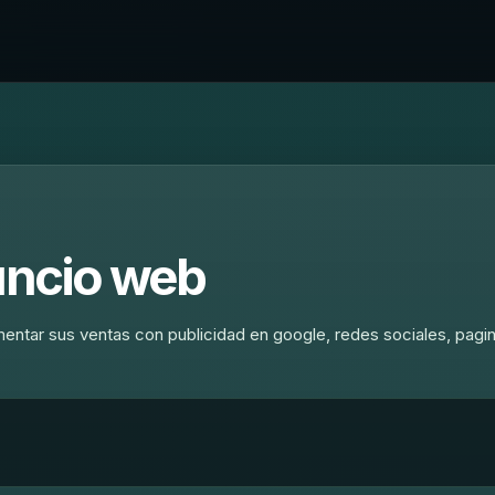
nuncio web
entar sus ventas con publicidad en google, redes sociales, pagi