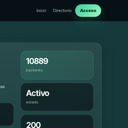
Inicio
Directorio
Acceso
10889
backlinks
nas
Activo
estado
200