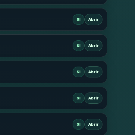
SI
Abrir
SI
Abrir
SI
Abrir
SI
Abrir
SI
Abrir