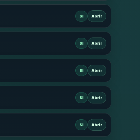
SI
Abrir
SI
Abrir
SI
Abrir
SI
Abrir
SI
Abrir