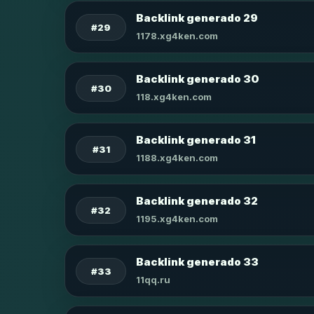
Backlink generado 29
#29
1178.xg4ken.com
Backlink generado 30
#30
118.xg4ken.com
Backlink generado 31
#31
1188.xg4ken.com
Backlink generado 32
#32
1195.xg4ken.com
Backlink generado 33
#33
11qq.ru