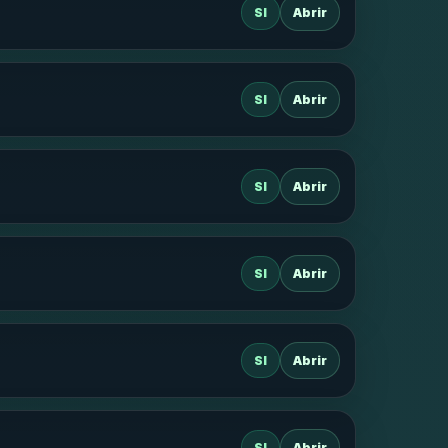
SI
Abrir
SI
Abrir
SI
Abrir
SI
Abrir
SI
Abrir
SI
Abrir