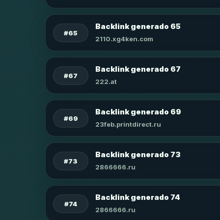
Backlink generado 65
#65
2110.xg4ken.com
Backlink generado 67
#67
222.at
Backlink generado 69
#69
23feb.printdirect.ru
Backlink generado 73
#73
2866666.ru
Backlink generado 74
#74
2866666.ru