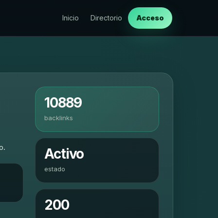
Inicio
Directorio
Acceso
10889
backlinks
o.
Activo
estado
200