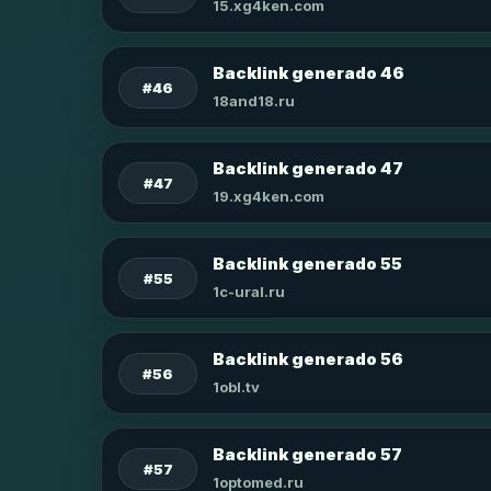
15.xg4ken.com
Backlink generado 46
#46
18and18.ru
Backlink generado 47
#47
19.xg4ken.com
Backlink generado 55
#55
1c-ural.ru
Backlink generado 56
#56
1obl.tv
Backlink generado 57
#57
1optomed.ru