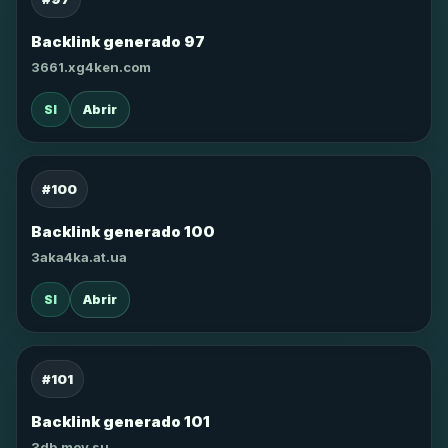
Backlink generado 97
3661.xg4ken.com
SI
Abrir
#100
Backlink generado 100
3aka4ka.at.ua
SI
Abrir
#101
Backlink generado 101
3db.moy.su