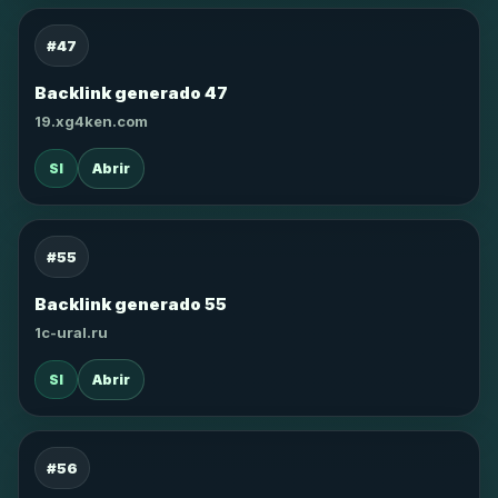
#47
Backlink generado 47
19.xg4ken.com
SI
Abrir
#55
Backlink generado 55
1c-ural.ru
SI
Abrir
#56