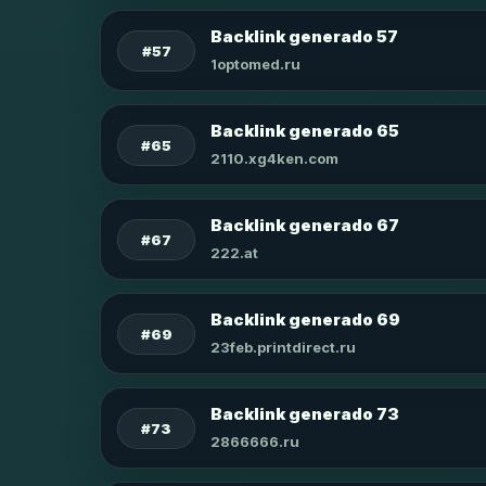
Backlink generado 57
#57
1optomed.ru
Backlink generado 65
#65
2110.xg4ken.com
Backlink generado 67
#67
222.at
Backlink generado 69
#69
23feb.printdirect.ru
Backlink generado 73
#73
2866666.ru