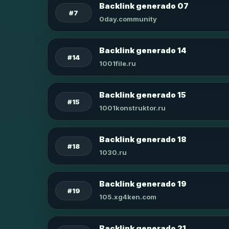
Backlink generado 07
#7
0day.community
Backlink generado 14
#14
1001file.ru
Backlink generado 15
#15
1001konstruktor.ru
Backlink generado 18
#18
1030.ru
Backlink generado 19
#19
105.xg4ken.com
Backlink generado 21