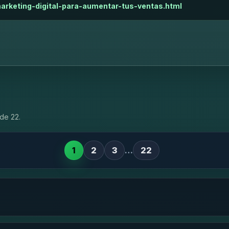
arketing-digital-para-aumentar-tus-ventas.html
de 22.
1
2
3
…
22