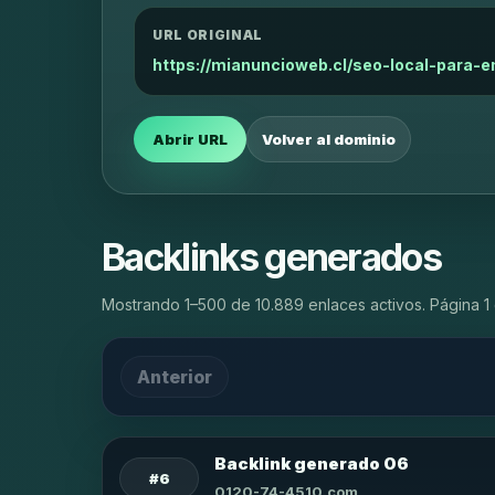
URL ORIGINAL
https://mianuncioweb.cl/seo-local-para-
Abrir URL
Volver al dominio
Backlinks generados
Mostrando 1–500 de 10.889 enlaces activos. Página 1 
Anterior
Backlink generado 06
#6
0120-74-4510.com