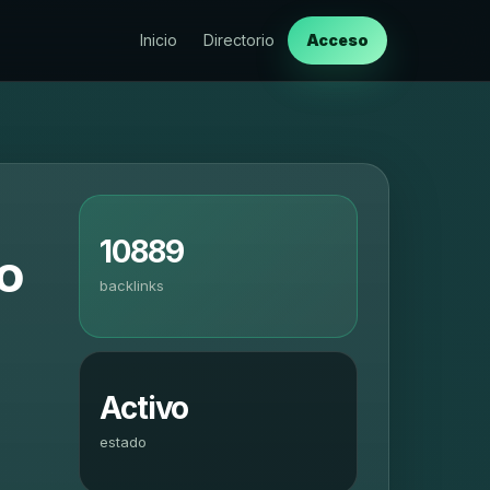
Inicio
Directorio
Acceso
10889
o
backlinks
|
Activo
estado