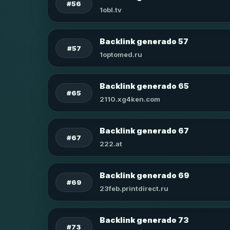
#56
1obl.tv
Backlink generado 57
#57
1optomed.ru
Backlink generado 65
#65
2110.xg4ken.com
Backlink generado 67
#67
222.at
Backlink generado 69
#69
23feb.printdirect.ru
Backlink generado 73
#73