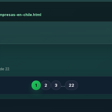
empresas-en-chile.html
de 22.
1
2
3
…
22