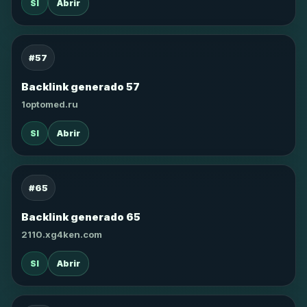
SI
Abrir
#57
Backlink generado 57
1optomed.ru
SI
Abrir
#65
Backlink generado 65
2110.xg4ken.com
SI
Abrir