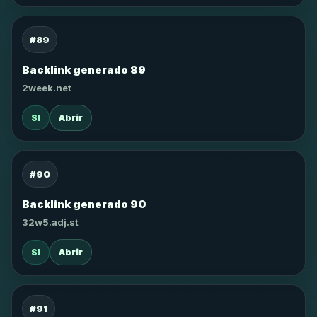
#89
Backlink generado 89
2week.net
SI
Abrir
#90
Backlink generado 90
32w5.adj.st
SI
Abrir
#91