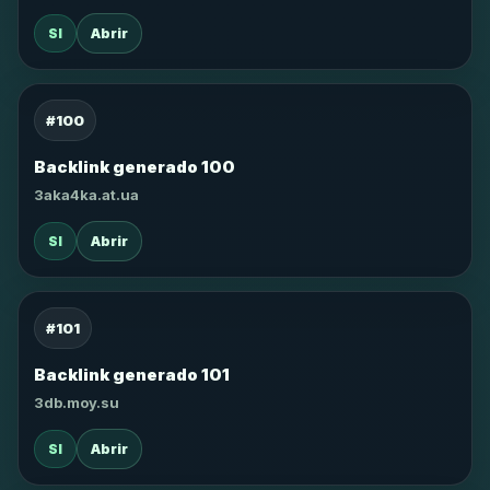
SI
Abrir
#100
Backlink generado 100
3aka4ka.at.ua
SI
Abrir
#101
Backlink generado 101
3db.moy.su
SI
Abrir