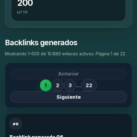
200
HTTP
Backlinks generados
Mostrando 1–500 de 10.889 enlaces activos. Página 1 de 22.
Anterior
1
2
3
…
22
Siguiente
#6
Backlink generado 06