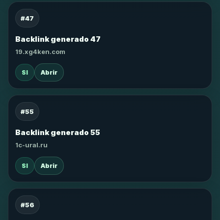
#47
Backlink generado 47
19.xg4ken.com
SI
Abrir
#55
Backlink generado 55
1c-ural.ru
SI
Abrir
#56