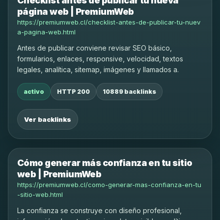
Checklist antes de publicar tu nueva
página web | PremiumWeb
https://premiumweb.cl/checklist-antes-de-publicar-tu-nuev
a-pagina-web.html
Antes de publicar conviene revisar SEO básico,
formularios, enlaces, responsive, velocidad, textos
legales, analítica, sitemap, imágenes y llamados a.
activo
HTTP 200
10889 backlinks
Ver backlinks
Cómo generar más confianza en tu sitio
web | PremiumWeb
https://premiumweb.cl/como-generar-mas-confianza-en-tu
-sitio-web.html
La confianza se construye con diseño profesional,