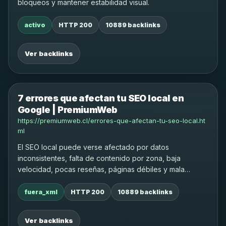
bloqueos y mantener estabilidad visual.
activo
HTTP 200
10889 backlinks
Ver backlinks
7 errores que afectan tu SEO local en
Google | PremiumWeb
https://premiumweb.cl/errores-que-afectan-tu-seo-local.ht
ml
El SEO local puede verse afectado por datos
inconsistentes, falta de contenido por zona, baja
velocidad, pocas reseñas, páginas débiles y mala
optimización on-page.
fuera_xml
HTTP 200
10889 backlinks
Ver backlinks