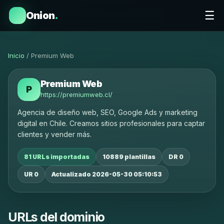
☰
Onion
.
Inicio
/ Premium Web
Premium Web
P
https://premiumweb.cl/
Agencia de diseño web, SEO, Google Ads y marketing
digital en Chile. Creamos sitios profesionales para captar
clientes y vender más.
81 URLs importadas
10889 plantillas
DR 0
UR 0
Actualizado 2026-05-30 05:10:53
URLs del dominio