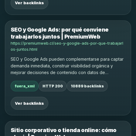
Ver backlinks
SEO y Google Ads: por qué conviene
trabajarlos juntos | PremiumWeb
https://premiumweb.cl/seo-y-google-ads-por-que-trabajarl
os-juntos.html
SEO y Google Ads pueden complementarse para captar
demanda inmediata, construir visibilidad orgánica y
mejorar decisiones de contenido con datos de
búsqueda reales.
fuera_xml
HTTP 200
10889 backlinks
Ver backlinks
Sitio corporativo o tienda online: cómo