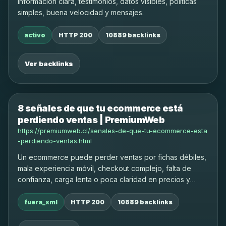
información clara, testimonios, datos visibles, políticas
simples, buena velocidad y mensajes.
activo
HTTP 200
10889 backlinks
Ver backlinks
8 señales de que tu ecommerce está
perdiendo ventas | PremiumWeb
https://premiumweb.cl/senales-de-que-tu-ecommerce-esta
-perdiendo-ventas.html
Un ecommerce puede perder ventas por fichas débiles,
mala experiencia móvil, checkout complejo, falta de
confianza, carga lenta o poca claridad en precios y
despacho.
fuera_xml
HTTP 200
10889 backlinks