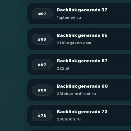
Backlink generado 57
#57
1optomed.ru
Backlink generado 65
#65
2110.xg4ken.com
Backlink generado 67
#67
222.at
Backlink generado 69
#69
23feb.printdirect.ru
Backlink generado 73
#73
2866666.ru