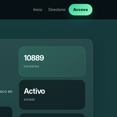
Inicio
Directorio
Acceso
10889
backlinks
Activo
foco en
estado