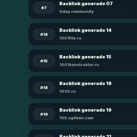
Backlink generado 07
#7
0day.community
Backlink generado 14
#14
1001file.ru
Backlink generado 15
#15
1001konstruktor.ru
Backlink generado 18
#18
1030.ru
Backlink generado 19
#19
105.xg4ken.com
Backlink generado 21