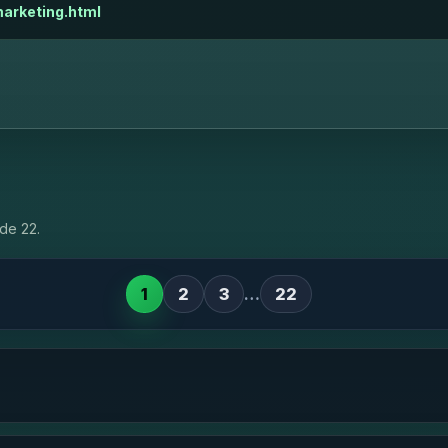
arketing.html
de 22.
1
2
3
…
22