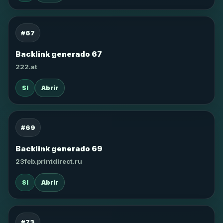
#67
Backlink generado 67
222.at
SI
Abrir
#69
Backlink generado 69
23feb.printdirect.ru
SI
Abrir
#73