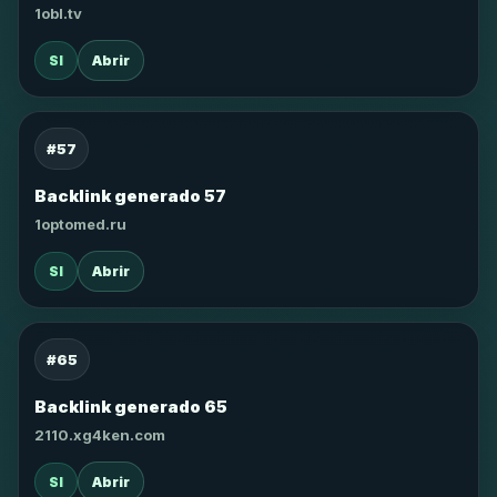
1obl.tv
SI
Abrir
#57
Backlink generado 57
1optomed.ru
SI
Abrir
#65
Backlink generado 65
2110.xg4ken.com
SI
Abrir