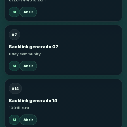
0120-74-4510.com
SI
Abrir
#7
Backlink generado 07
0day.community
SI
Abrir
#14
Backlink generado 14
1001file.ru
SI
Abrir