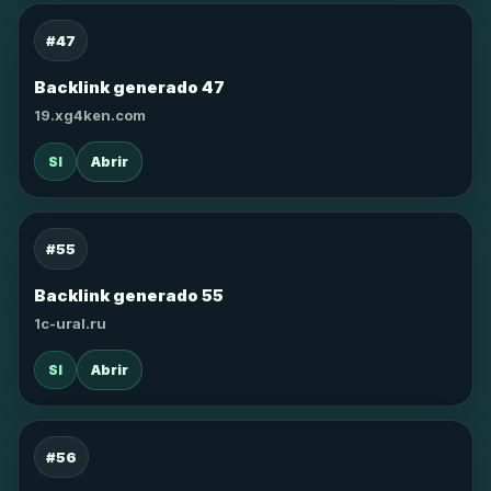
#47
Backlink generado 47
19.xg4ken.com
SI
Abrir
#55
Backlink generado 55
1c-ural.ru
SI
Abrir
#56