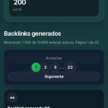
200
HTTP
Backlinks generados
Mostrando 1–500 de 10.889 enlaces activos. Página 1 de 22.
Anterior
1
2
3
…
22
Siguiente
#6
Backlink generado 06