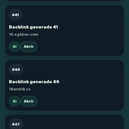
#41
Backlink generado 41
15.xg4ken.com
SI
Abrir
#46
Backlink generado 46
18and18.ru
SI
Abrir
#47