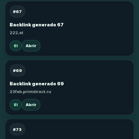
#67
Backlink generado 67
222.at
SI
Abrir
#69
Backlink generado 69
23feb.printdirect.ru
SI
Abrir
#73