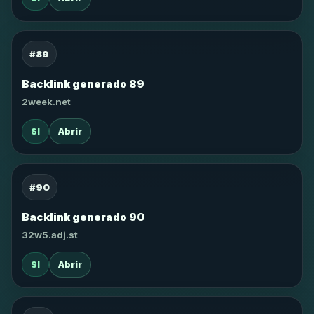
#89
Backlink generado 89
2week.net
SI
Abrir
#90
Backlink generado 90
32w5.adj.st
SI
Abrir